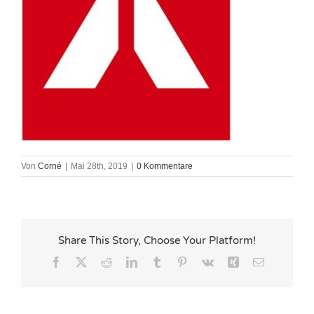
Von
Corné
|
Mai 28th, 2019
|
0 Kommentare
Share This Story, Choose Your Platform!
Facebook
X
Reddit
LinkedIn
Tumblr
Pinterest
Vk
Xing
E-
Mail