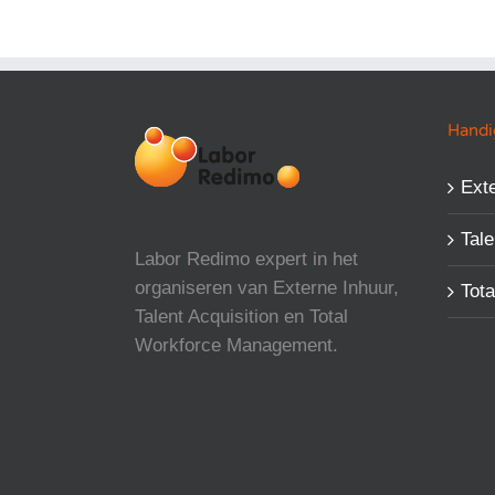
Handig
Exte
Tale
Labor Redimo expert in het
organiseren van Externe Inhuur,
Tot
Talent Acquisition en Total
Workforce Management.