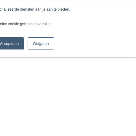
naliseerde diensten aan je aan te bieden,
unden
Blog & Aktuelles
Kontakt
eine cookie gebruiken zodat je
Accepteren
Weigeren
Startseite
Über Labor