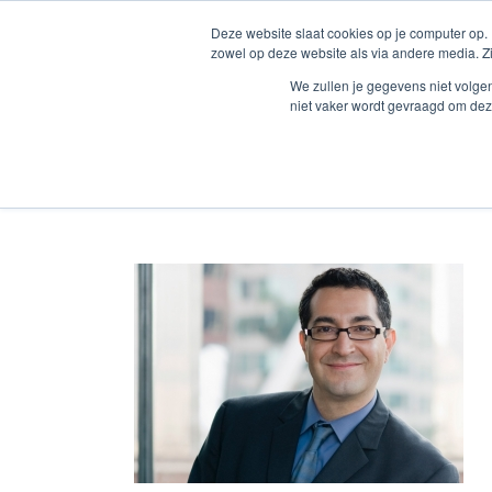
Zum
Deze website slaat cookies op je computer op.
Inhalt
Startseite
D
zowel op deze website als via andere media. Z
springen
We zullen je gegevens niet volge
niet vaker wordt gevraagd om dez
team5