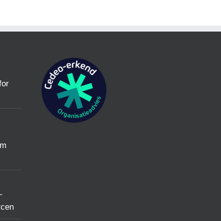
for
um
–
rcen