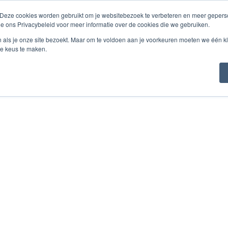
 Deze cookies worden gebruikt om je websitebezoek te verbeteren en meer geperso
ienstleistungen
Über Labor Redimo
Referenzen & K
ie ons Privacybeleid voor meer informatie over de cookies die we gebruiken.
n als je onze site bezoekt. Maar om te voldoen aan je voorkeuren moeten we één kl
e keus te maken.