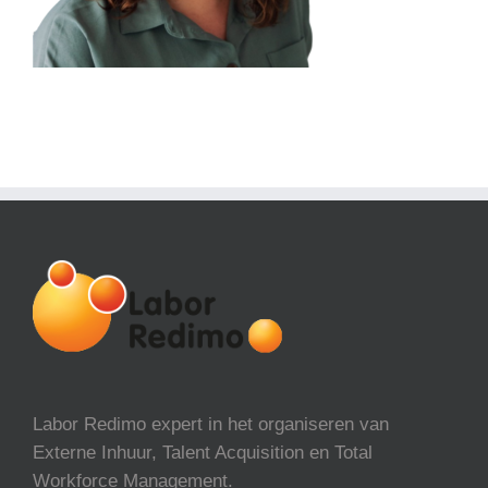
Labor Redimo expert in het organiseren van
Externe Inhuur, Talent Acquisition en Total
Workforce Management.