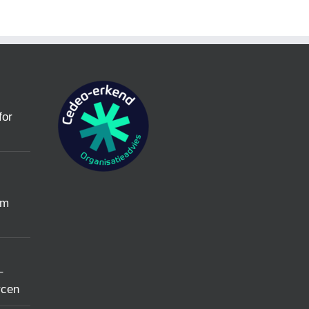
for
um
–
rcen