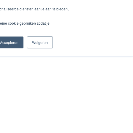
naliseerde diensten aan je aan te bieden,
unden
Blog & Aktuelles
Kontakt
eine cookie gebruiken zodat je
Accepteren
Weigeren
Startseite
Über Labor