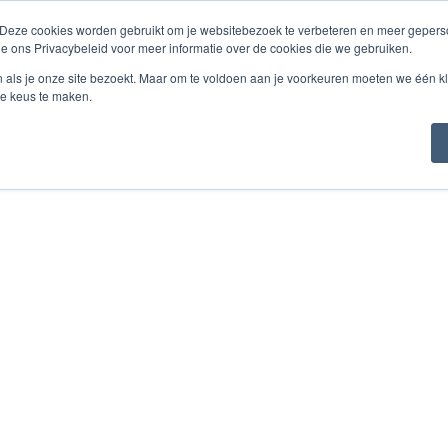
 Deze cookies worden gebruikt om je websitebezoek te verbeteren en meer geperso
ienstleistungen
Über Labor Redimo
Referenzen & K
ie ons Privacybeleid voor meer informatie over de cookies die we gebruiken.
n als je onze site bezoekt. Maar om te voldoen aan je voorkeuren moeten we één kl
e keus te maken.