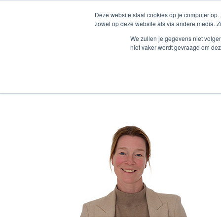
Zum
Deze website slaat cookies op je computer op.
Inhalt
Startseite
D
zowel op deze website als via andere media. Z
springen
We zullen je gegevens niet volge
niet vaker wordt gevraagd om dez
Marijse foto