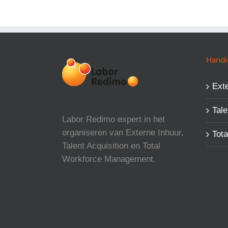
Handig
Exte
Tale
Labor Redimo expert in het
organiseren van Externe Inhuur,
Tot
Talent Acquisition en Total
Workforce Management.