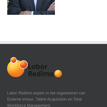
Labor Redimo expert in het organiseren van
Externe Inhuur, Talent Acquisition en Total
Workforce Management.