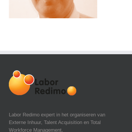
Labor Redimo expert in het organiseren van
Externe Inhuur, Talent Acquisition en Total
Workforce Management.