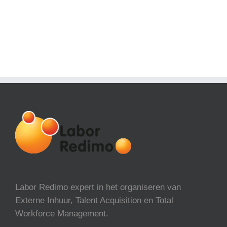
Labor Redimo expert in het organiseren van
Externe Inhuur, Talent Acquisition en Total
Workforce Management.