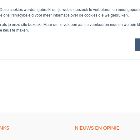
 Deze cookies worden gebruikt om je websitebezoek te verbeteren en meer geperso
Startseite
Dienstleistungen
Über Labor Redimo
Re
ie ons Privacybeleid voor meer informatie over de cookies die we gebruiken.
n als je onze site bezoekt. Maar om te voldoen aan je voorkeuren moeten we één kl
e keus te maken.
INKS
NIEUWS EN OPINIE