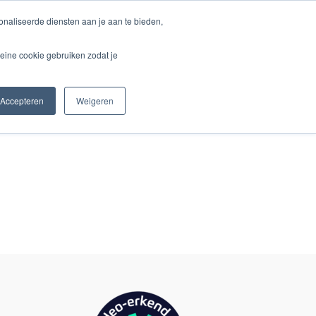
naliseerde diensten aan je aan te bieden,
ferenzen & Kunden
Blog & Aktuelles
Kontakt
eine cookie gebruiken zodat je
Accepteren
Weigeren
Start