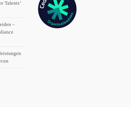
 Talents’​
eiden –
pliance
leistungen
urcen