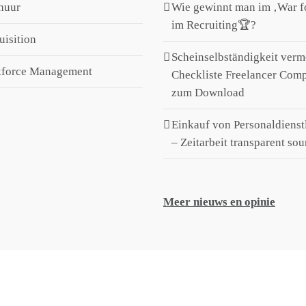
huur
Wie gewinnt man im ‚War for
im Recruiting🏆?
uisition
Scheinselbständigkeit verm
kforce Management
Checkliste Freelancer Com
zum Download
Einkauf von Personaldienst
– Zeitarbeit transparent so
Meer nieuws en opinie