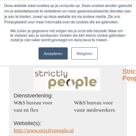
Zum
Deze website slaat cookies op je computer op. Deze cookies worden gebruikt
om je websitebezoek te verbeteren en meer gepersonaliseerde diensten aan
Inhalt
je aan te bieden, zowel op deze website als via andere media. Zie ons
springen
Privacybeleid voor meer informatie over de cookies die we gebruiken.
We zullen je gegevens niet volgen als je onze site bezoekt. Maar om
te voldoen aan je voorkeuren moeten we één kleine cookie gebruiken
Strictly People
zodat je niet vaker wordt gevraagd om deze keus te maken.
Accepteren
Weigeren
Stric
Peo
Dienstverlening:
W&S bureau voor
W&S bureau voor
vast en flex
vaste medewerkers
Website(s):
http://www.strictlypeople.nl