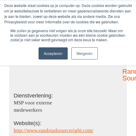
Zum
Deze website slaat cookies op je computer op. Deze cookies worden gebruikt
om je websitebezoek te verbeteren en meer gepersonaliseerde diensten aan
Inhalt
je aan te bieden, zowel op deze website als via andere media. Zie ons
springen
Privacybeleid voor meer informatie over de cookies die we gebruiken.
We zullen je gegevens niet volgen als je onze site bezoekt. Maar om
te voldoen aan je voorkeuren moeten we één kleine cookie gebruiken
Randstad Sourceright
zodat je niet vaker wordt gevraagd om deze keus te maken.
Accepteren
Weigeren
Ran
Sour
Dienstverlening:
MSP voor externe
medewerkers
Website(s):
http://www.randstadsourceright.com/