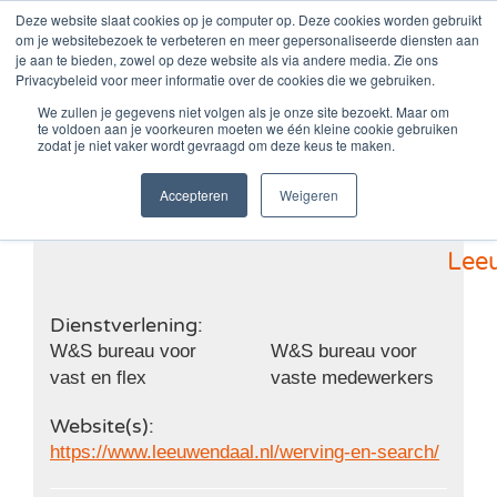
Zum
Deze website slaat cookies op je computer op. Deze cookies worden gebruikt
om je websitebezoek te verbeteren en meer gepersonaliseerde diensten aan
Inhalt
je aan te bieden, zowel op deze website als via andere media. Zie ons
springen
Privacybeleid voor meer informatie over de cookies die we gebruiken.
We zullen je gegevens niet volgen als je onze site bezoekt. Maar om
te voldoen aan je voorkeuren moeten we één kleine cookie gebruiken
Leeuwendaal
zodat je niet vaker wordt gevraagd om deze keus te maken.
Accepteren
Weigeren
Lee
Dienstverlening:
W&S bureau voor
W&S bureau voor
vast en flex
vaste medewerkers
Website(s):
https://www.leeuwendaal.nl/werving-en-search/