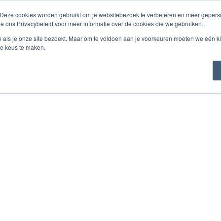
 Deze cookies worden gebruikt om je websitebezoek te verbeteren en meer geperso
ienstleistungen
Über Labor Redimo
Referenzen & K
ie ons Privacybeleid voor meer informatie over de cookies die we gebruiken.
n als je onze site bezoekt. Maar om te voldoen aan je voorkeuren moeten we één kl
e keus te maken.