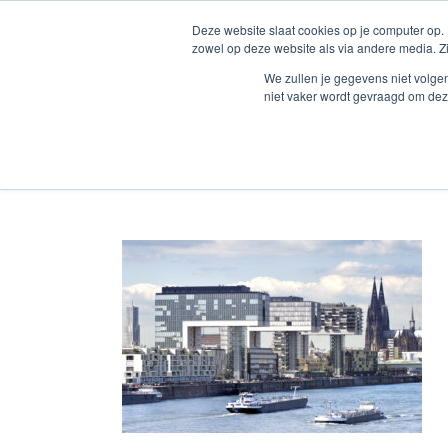
Zum
Deze website slaat cookies op je computer op.
Inhalt
Startseite
D
zowel op deze website als via andere media. Z
springen
We zullen je gegevens niet volge
niet vaker wordt gevraagd om dez
Foto 1 Website Duitsland