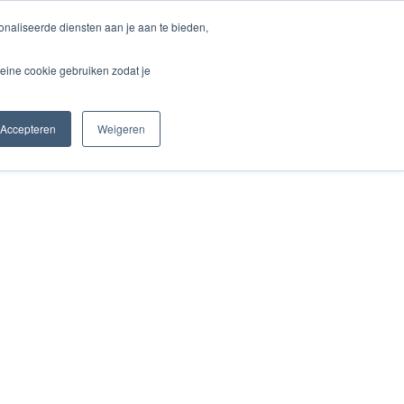
naliseerde diensten aan je aan te bieden,
unden
Blog & Aktuelles
Kontakt
eine cookie gebruiken zodat je
Accepteren
Weigeren
Startseite
Kontakt
Fo