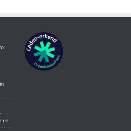
for
um
–
rcen