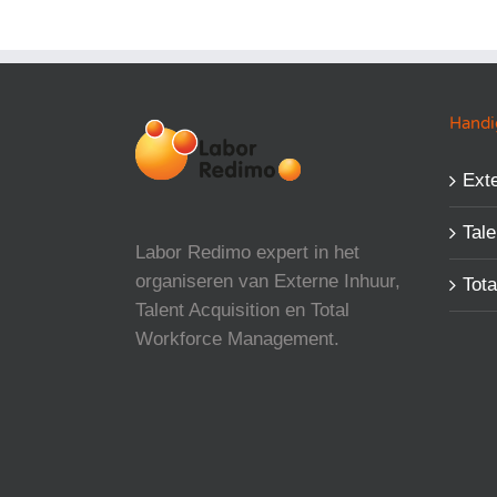
Handig
Exte
Tale
Labor Redimo expert in het
organiseren van Externe Inhuur,
Tot
Talent Acquisition en Total
Workforce Management.