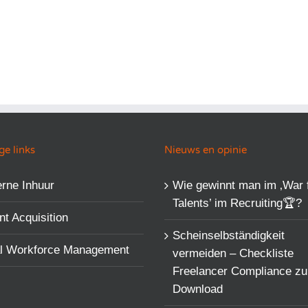
e links
Nieuws en opinie
rne Inhuur
Wie gewinnt man im ‚War 
Talents’​ im Recruiting🏆?
nt Acquisition
Scheinselbständigkeit
al Workforce Management
vermeiden – Checkliste
Freelancer Compliance z
Download