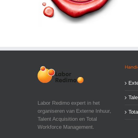
Handig
Exte
Tale
Labor Redimo expert in het
organiseren van Externe Inhuur,
Tot
Talent Acquisition en Total
Workforce Management.