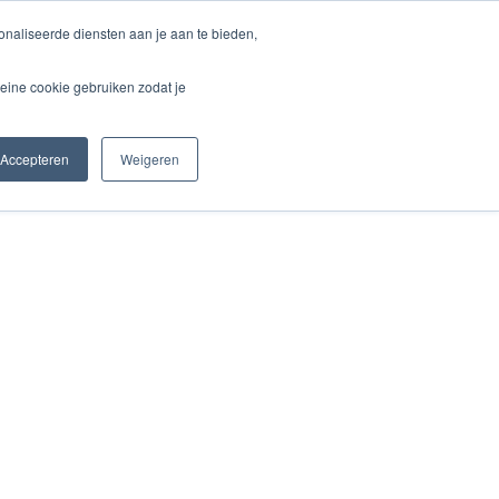
naliseerde diensten aan je aan te bieden,
unden
Blog & Aktuelles
Kontakt
eine cookie gebruiken zodat je
Accepteren
Weigeren
Startseite
Dienstleistu