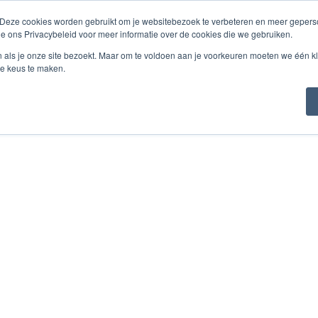
 Deze cookies worden gebruikt om je websitebezoek te verbeteren en meer geperso
ienstleistungen
Über Labor Redimo
Referenzen & K
ie ons Privacybeleid voor meer informatie over de cookies die we gebruiken.
n als je onze site bezoekt. Maar om te voldoen aan je voorkeuren moeten we één kl
e keus te maken.