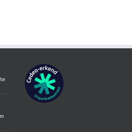
for
um